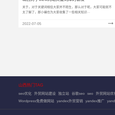
关于，对于关键词相信大家并不陌生，那么对于呢，大家可能就不
太了解了，那小编也为大家收集了一些相关知识···
2022-07-05
山西热门TAG
seo优化
外贸网站建设
独立站
谷歌seo
seo
外贸网站优
Wordpress免费做网站
yandex外贸营销
yandex推广
yan