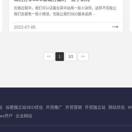
在做过程中，我们可以试着在其中运用一些小诀窍，这样不仅能让
我们去避免一些小错误，也能让我们SEO基本品质···
2022-07-05
<<
1
1/1
>>
化
谷歌独立站SEO优化
外贸推广
外贸营销
外贸独立站
网站优化
W
dex开户
企业网站