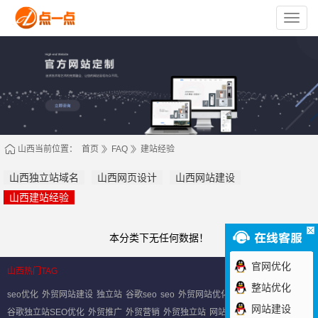
苏
州
点
一
点
网
络
技
术
有
限
公
司
山西当前位置：
首页
FAQ
建站经验
山西独立站域名
山西网页设计
山西网站建设
山西建站经验
本分类下无任何数据！
官网优化
山西热门TAG
整站优化
seo优化
外贸网站建设
独立站
谷歌seo
seo
外贸网站优化
网站建设
谷歌独立站SEO优化
外贸推广
外贸营销
外贸独立站
网站优化