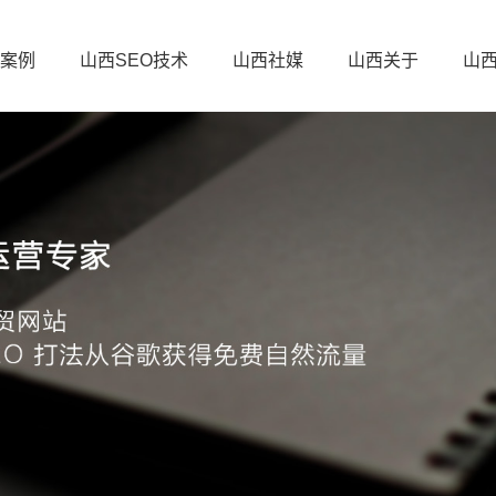
案例
山西SEO技术
山西社媒
山西关于
山