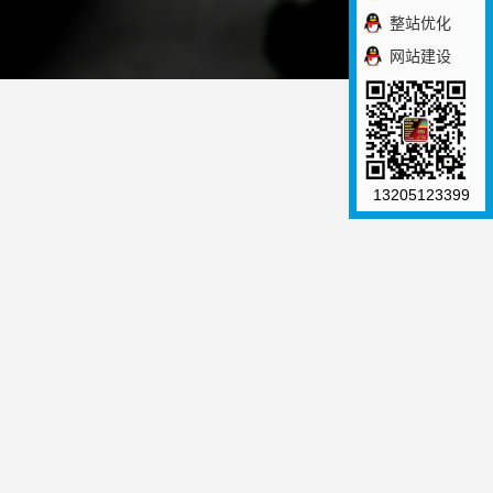
整站优化
网站建设
13205123399