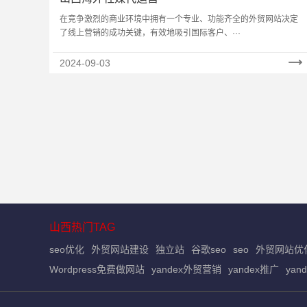
在竞争激烈的商业环境中拥有一个专业、功能齐全的外贸网站决定
了线上营销的成功关键，有效地吸引国际客户、···
2024-09-03
山西热门TAG
seo优化
外贸网站建设
独立站
谷歌seo
seo
外贸网站优
Wordpress免费做网站
yandex外贸营销
yandex推广
yan